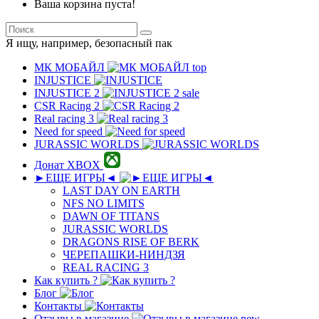
Ваша корзина пуста!
Я ищу, например,
безопасный пак
МК MОБAЙЛ
top
INJUSTICE
INJUSTICE 2
sale
CSR Racing 2
Real racing 3
Need for speed
JURASSIC WORLDS
Донат XBOX
►ЕЩЕ ИГРЫ◄
LAST DAY ON EARTH
NFS NO LIMITS
DAWN OF TITANS
JURASSIC WORLDS
DRAGONS RISE OF BERK
ЧЕРЕПАШКИ-НИНДЗЯ
REAL RACING 3
Как купить ?
Блог
Контакты
Отзывы в магазине
new