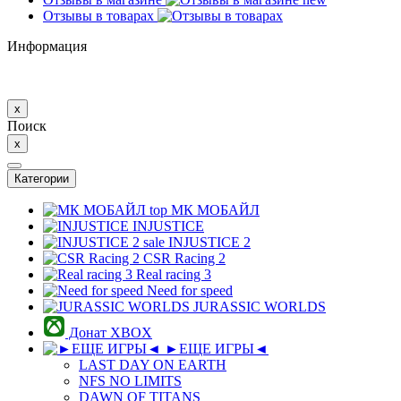
Отзывы в товарах
Информация
x
Поиск
x
Категории
top
МК MОБAЙЛ
INJUSTICE
sale
INJUSTICE 2
CSR Racing 2
Real racing 3
Need for speed
JURASSIC WORLDS
Донат XBOX
►ЕЩЕ ИГРЫ◄
LAST DAY ON EARTH
NFS NO LIMITS
DAWN OF TITANS