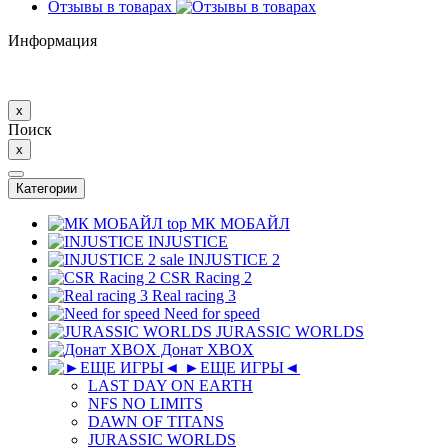
Отзывы в товарах
Информация
x
Поиск
x
Категории
top
МК MОБAЙЛ
INJUSTICE
sale
INJUSTICE 2
CSR Racing 2
Real racing 3
Need for speed
JURASSIC WORLDS
Донат XBOX
►ЕЩЕ ИГРЫ◄
LAST DAY ON EARTH
NFS NO LIMITS
DAWN OF TITANS
JURASSIC WORLDS