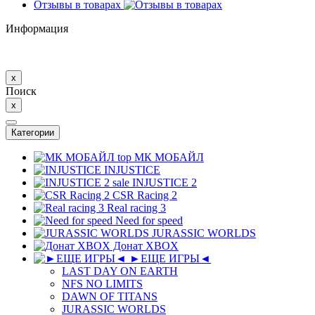
Отзывы в товарах
Информация
x
Поиск
x
Категории
top
МК MОБAЙЛ
INJUSTICE
sale
INJUSTICE 2
CSR Racing 2
Real racing 3
Need for speed
JURASSIC WORLDS
Донат XBOX
►ЕЩЕ ИГРЫ◄
LAST DAY ON EARTH
NFS NO LIMITS
DAWN OF TITANS
JURASSIC WORLDS