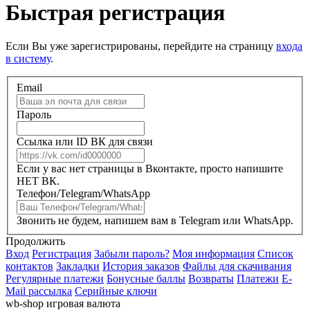
Быстрая регистрация
Если Вы уже зарегистрированы, перейдите на страницу
входа
в систему
.
Email
Пароль
Ссылка или ID ВК для связи
Если у вас нет страницы в Вконтакте, просто напишите
НЕТ ВК.
Телефон/Telegram/WhatsApp
Звонить не будем, напишем вам в Telegram или WhatsApp.
Продолжить
Вход
Регистрация
Забыли пароль?
Моя информация
Список
контактов
Закладки
История заказов
Файлы для скачивания
Регулярные платежи
Бонусные баллы
Возвраты
Платежи
E-
Mail рассылка
Серийные ключи
wb-shop игровая валюта