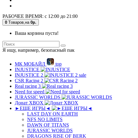
РАБОЧЕЕ ВРЕМЯ: с 12:00 до 21:00
0
Tоваров,
на
0р.
Ваша корзина пуста!
Я ищу, например,
безопасный пак
МК MОБAЙЛ
top
INJUSTICE
INJUSTICE 2
sale
CSR Racing 2
Real racing 3
Need for speed
JURASSIC WORLDS
Донат XBOX
►ЕЩЕ ИГРЫ◄
LAST DAY ON EARTH
NFS NO LIMITS
DAWN OF TITANS
JURASSIC WORLDS
DRAGONS RISE OF BERK