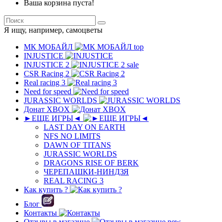
Ваша корзина пуста!
Я ищу, например,
самоцветы
МК MОБAЙЛ
top
INJUSTICE
INJUSTICE 2
sale
CSR Racing 2
Real racing 3
Need for speed
JURASSIC WORLDS
Донат XBOX
►ЕЩЕ ИГРЫ◄
LAST DAY ON EARTH
NFS NO LIMITS
DAWN OF TITANS
JURASSIC WORLDS
DRAGONS RISE OF BERK
ЧЕРЕПАШКИ-НИНДЗЯ
REAL RACING 3
Как купить ?
Блог
Контакты
Отзывы в магазине
new