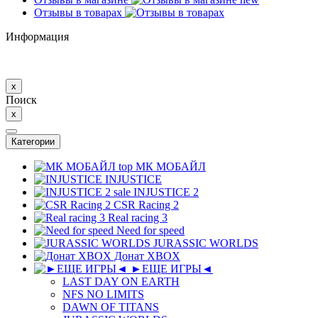
Отзывы в товарах
Информация
x
Поиск
x
Категории
top
МК MОБAЙЛ
INJUSTICE
sale
INJUSTICE 2
CSR Racing 2
Real racing 3
Need for speed
JURASSIC WORLDS
Донат XBOX
►ЕЩЕ ИГРЫ◄
LAST DAY ON EARTH
NFS NO LIMITS
DAWN OF TITANS