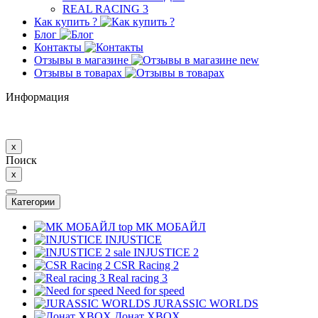
REAL RACING 3
Как купить ?
Блог
Контакты
Отзывы в магазине
new
Отзывы в товарах
Информация
x
Поиск
x
Категории
top
МК MОБAЙЛ
INJUSTICE
sale
INJUSTICE 2
CSR Racing 2
Real racing 3
Need for speed
JURASSIC WORLDS
Донат XBOX