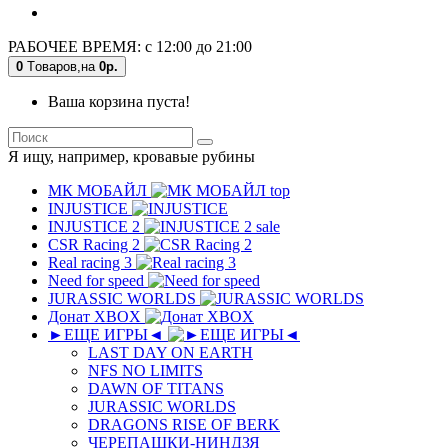
РАБОЧЕЕ ВРЕМЯ: с 12:00 до 21:00
0
Tоваров,
на
0р.
Ваша корзина пуста!
Я ищу, например,
кровавые рубины
МК MОБAЙЛ
top
INJUSTICE
INJUSTICE 2
sale
CSR Racing 2
Real racing 3
Need for speed
JURASSIC WORLDS
Донат XBOX
►ЕЩЕ ИГРЫ◄
LAST DAY ON EARTH
NFS NO LIMITS
DAWN OF TITANS
JURASSIC WORLDS
DRAGONS RISE OF BERK
ЧЕРЕПАШКИ-НИНДЗЯ