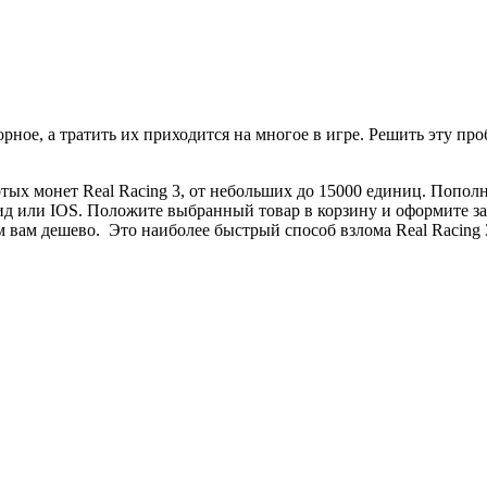
ное, а тратить их приходится на многое в игре. Решить эту пробл
х монет Real Racing 3, от небольших до 15000 единиц. Пополнит
д или IOS. Положите выбранный товар в корзину и оформите зак
м вам дешево. Это наиболее быстрый способ взлома Real Racing 