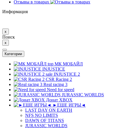
Отзывы в товарах
Информация
x
Поиск
x
Категории
top
МК MОБAЙЛ
INJUSTICE
sale
INJUSTICE 2
CSR Racing 2
Real racing 3
Need for speed
JURASSIC WORLDS
Донат XBOX
►ЕЩЕ ИГРЫ◄
LAST DAY ON EARTH
NFS NO LIMITS
DAWN OF TITANS
JURASSIC WORLDS