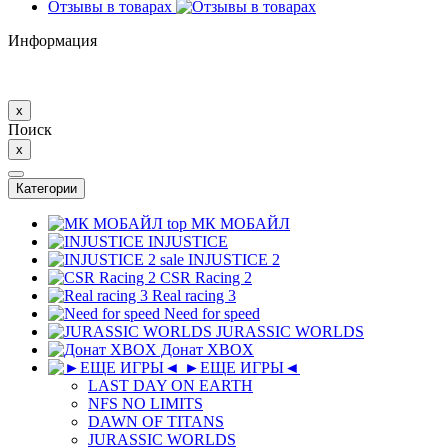
Отзывы в товарах
Информация
x
Поиск
x
Категории
top
МК MОБAЙЛ
INJUSTICE
sale
INJUSTICE 2
CSR Racing 2
Real racing 3
Need for speed
JURASSIC WORLDS
Донат XBOX
►ЕЩЕ ИГРЫ◄
LAST DAY ON EARTH
NFS NO LIMITS
DAWN OF TITANS
JURASSIC WORLDS