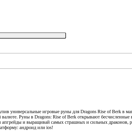
упив универсальные игровые руны для Dragons Rise of Berk в ма
валюте. Руны в Dragons: Rise of Berk открывают бесчисленные в
и апгрейды и выращивай самых страшных и сильных драконов, 
латформу: андроид или ios!