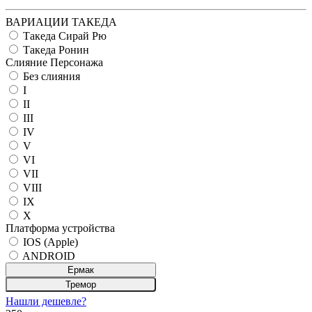
ВАРИАЦИИ ТАКЕДА
Такеда Сирай Рю
Такеда Ронин
Слияние Персонажа
Без слияния
I
II
III
IV
V
VI
VII
VIII
IX
X
Платформа устройства
IOS (Apple)
ANDROID
Ермак
Тремор
Нашли дешевле?