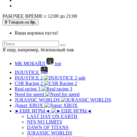
РАБОЧЕЕ ВРЕМЯ: с 12:00 до 21:00
0
Tоваров,
на
0р.
Ваша корзина пуста!
Я ищу, например,
безопасный пак
МК MОБAЙЛ
top
INJUSTICE
INJUSTICE 2
sale
CSR Racing 2
Real racing 3
Need for speed
JURASSIC WORLDS
Донат XBOX
►ЕЩЕ ИГРЫ◄
LAST DAY ON EARTH
NFS NO LIMITS
DAWN OF TITANS
JURASSIC WORLDS