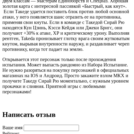
двум классам — Мастерам Единоборств и Спецназ. Хорошая
золотая карта с интересной пассивкой «Быстрый, как кнут».
Если Такеде удается поставить блок против любой основной
атаки, у него появляется шанс отразить ее на противника,
применяя свои кнуты. Если в команде с Такедой Сирай Рю
находятся Кун Цзинь, Кэсси Кейдж или Джеки Бригс, они
получают +30% к атаке, ХР и критическому урону. Выполняя
рентген, Takeda пронизывает глотку врага своим жутковатым
кнутом, вырывая внутренности наружу, и раздавливает череп
противнику, когда тот падает на землю.
Открывается этот персонаж только после прохождения
испытания. Может выпасть рандомно из Набора Испытание.
Не нужно разоряться на покупку персонажей в официальных
магазинах на IOS и Андроид. Просто закажите взлом МКХ и
получите Такеду Сирай Рю моментально, с нужным уровнем
прокачки и слияния. Приятной игры с любимыми
персонажами!
Написать отзыв
Ваше имя
Рейтинг