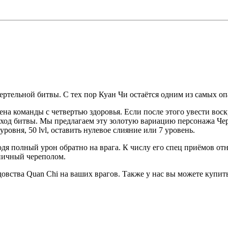
ртельной битвы. С тех пор Куан Чи остаётся одним из самых о
на команды с четвертью здоровья. Если после этого увести во
ь ход битвы. Мы предлагаем эту золотую вариацию персонажа Че
ровня, 50 lvl, оставить нулевое слияние или 7 уровень.
одя полный урон обратно на врага. К числу его спец приёмов от
эпичный череполом.
вства Quan Chi на ваших врагов. Также у нас вы можете купить