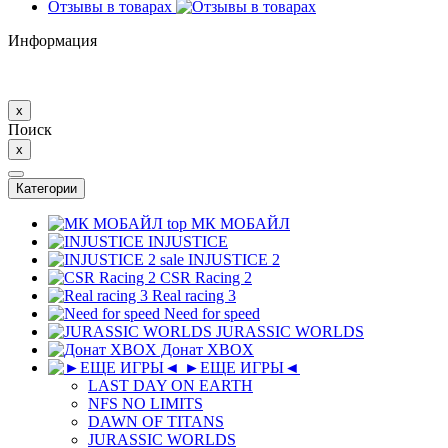
Отзывы в товарах
Информация
x
Поиск
x
Категории
top
МК MОБAЙЛ
INJUSTICE
sale
INJUSTICE 2
CSR Racing 2
Real racing 3
Need for speed
JURASSIC WORLDS
Донат XBOX
►ЕЩЕ ИГРЫ◄
LAST DAY ON EARTH
NFS NO LIMITS
DAWN OF TITANS
JURASSIC WORLDS