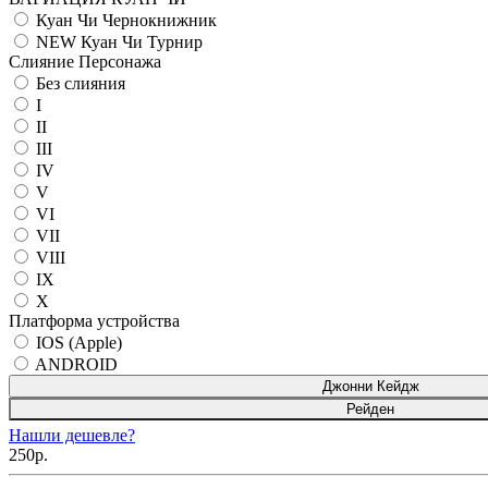
Куан Чи Чернокнижник
NEW Куан Чи Турнир
Слияние Персонажа
Без слияния
I
II
III
IV
V
VI
VII
VIII
IX
X
Платформа устройства
IOS (Apple)
ANDROID
Джонни Кейдж
Рейден
Нашли дешевле?
250р.