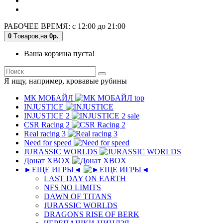
РАБОЧЕЕ ВРЕМЯ: с 12:00 до 21:00
0
Tоваров,
на
0р.
Ваша корзина пуста!
Я ищу, например,
кровавые рубины
МК MОБAЙЛ
top
INJUSTICE
INJUSTICE 2
sale
CSR Racing 2
Real racing 3
Need for speed
JURASSIC WORLDS
Донат XBOX
►ЕЩЕ ИГРЫ◄
LAST DAY ON EARTH
NFS NO LIMITS
DAWN OF TITANS
JURASSIC WORLDS
DRAGONS RISE OF BERK