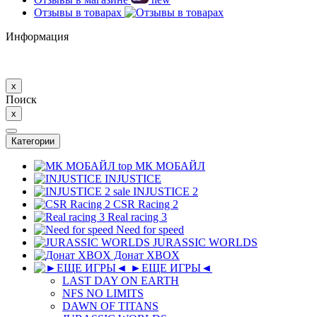
Отзывы в товарах
Информация
x
Поиск
x
Категории
top
МК MОБAЙЛ
INJUSTICE
sale
INJUSTICE 2
CSR Racing 2
Real racing 3
Need for speed
JURASSIC WORLDS
Донат XBOX
►ЕЩЕ ИГРЫ◄
LAST DAY ON EARTH
NFS NO LIMITS
DAWN OF TITANS