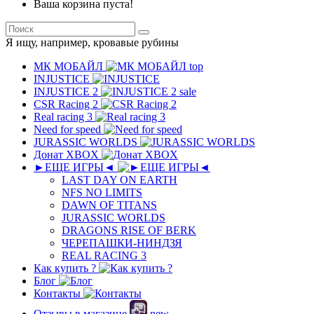
Ваша корзина пуста!
Я ищу, например,
кровавые рубины
МК MОБAЙЛ
top
INJUSTICE
INJUSTICE 2
sale
CSR Racing 2
Real racing 3
Need for speed
JURASSIC WORLDS
Донат XBOX
►ЕЩЕ ИГРЫ◄
LAST DAY ON EARTH
NFS NO LIMITS
DAWN OF TITANS
JURASSIC WORLDS
DRAGONS RISE OF BERK
ЧЕРЕПАШКИ-НИНДЗЯ
REAL RACING 3
Как купить ?
Блог
Контакты
Отзывы в магазине
new