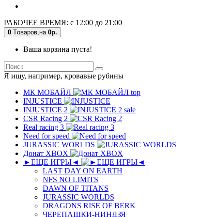
РАБОЧЕЕ ВРЕМЯ: с 12:00 до 21:00
0
Tоваров,
на
0р.
Ваша корзина пуста!
Я ищу, например,
кровавые рубины
МК MОБAЙЛ
top
INJUSTICE
INJUSTICE 2
sale
CSR Racing 2
Real racing 3
Need for speed
JURASSIC WORLDS
Донат XBOX
►ЕЩЕ ИГРЫ◄
LAST DAY ON EARTH
NFS NO LIMITS
DAWN OF TITANS
JURASSIC WORLDS
DRAGONS RISE OF BERK
ЧЕРЕПАШКИ-НИНДЗЯ