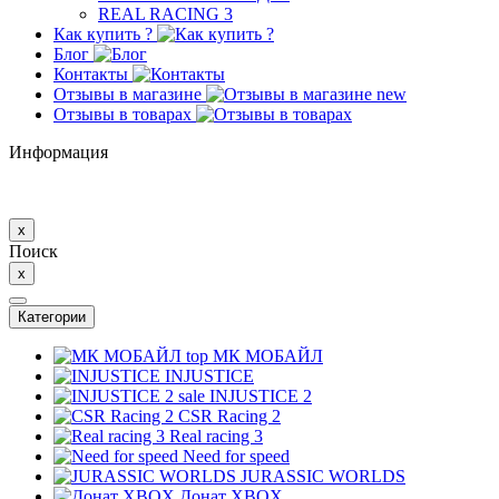
REAL RACING 3
Как купить ?
Блог
Контакты
Отзывы в магазине
new
Отзывы в товарах
Информация
x
Поиск
x
Категории
top
МК MОБAЙЛ
INJUSTICE
sale
INJUSTICE 2
CSR Racing 2
Real racing 3
Need for speed
JURASSIC WORLDS
Донат XBOX